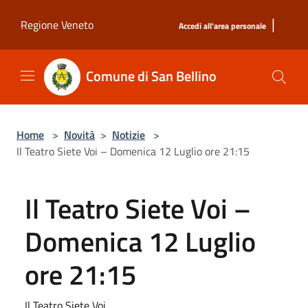
Salta al contenuto principale
|
Regione Veneto
Accedi all'area personale
Comune di San Bellino
Home
>
Novità
>
Notizie
>
Il Teatro Siete Voi – Domenica 12 Luglio ore 21:15
Il Teatro Siete Voi –
Domenica 12 Luglio
ore 21:15
Il Teatro Siete Voi