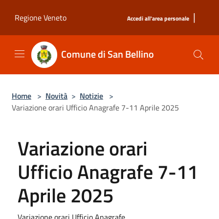
Salta al contenuto principale
|
Regione Veneto
Accedi all'area personale
Comune di San Bellino
Home
>
Novità
>
Notizie
>
Variazione orari Ufficio Anagrafe 7-11 Aprile 2025
Variazione orari
Ufficio Anagrafe 7-11
Aprile 2025
Variazione orari Ufficio Anagrafe