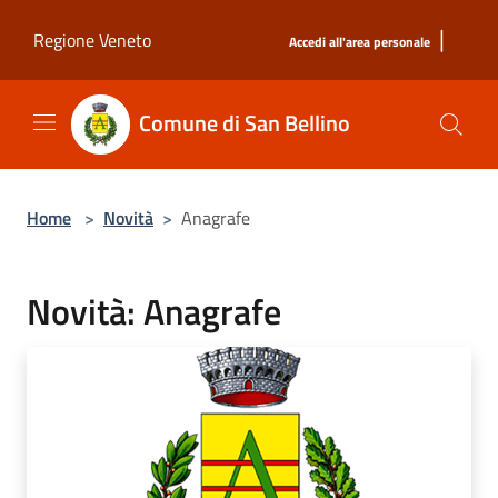
Salta al contenuto principale
|
Regione Veneto
Accedi all'area personale
Comune di San Bellino
Home
>
Novità
>
Anagrafe
Novità: Anagrafe