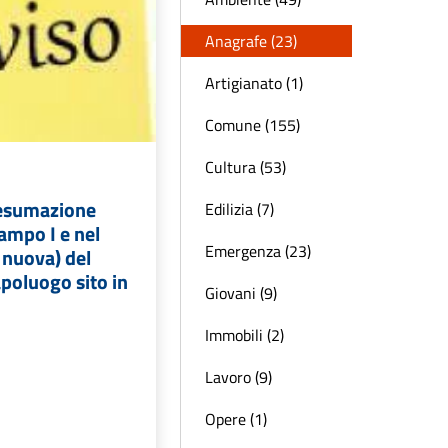
Anagrafe (23)
Artigianato (1)
Comune (155)
Cultura (53)
 esumazione
Edilizia (7)
campo I e nel
Emergenza (23)
 nuova) del
apoluogo sito in
Giovani (9)
Immobili (2)
Lavoro (9)
Opere (1)