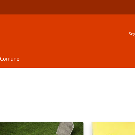
Seg
il Comune