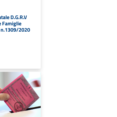
tale D.G.R.V
 Famiglie
.V n.1309/2020