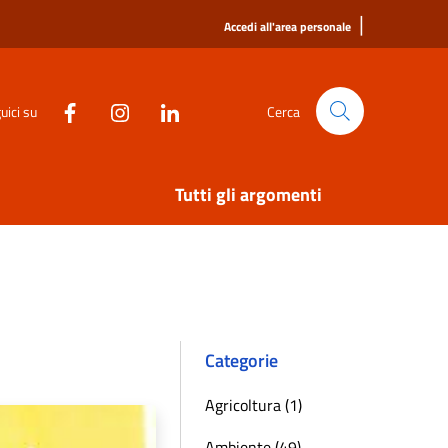
|
Accedi all'area personale
uici su
Cerca
Tutti gli argomenti
Categorie
Agricoltura (1)
Ambiente (49)