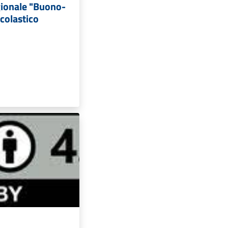
gionale "Buono-
scolastico