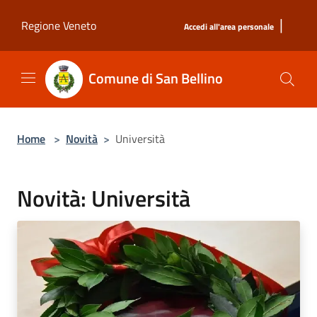
Salta al contenuto principale
|
Regione Veneto
Accedi all'area personale
Comune di San Bellino
Home
>
Novità
>
Università
Novità: Università