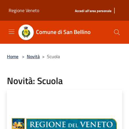
Salta al contenuto principale
|
Regione Veneto
Accedi all'area personale
Comune di San Bellino
Home
>
Novità
>
Scuola
Novità: Scuola