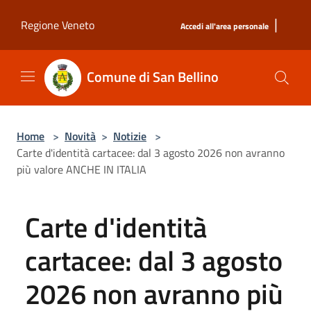
Salta al contenuto principale
|
Regione Veneto
Accedi all'area personale
Comune di San Bellino
Home
>
Novità
>
Notizie
>
Carte d'identità cartacee: dal 3 agosto 2026 non avranno
più valore ANCHE IN ITALIA
Carte d'identità
cartacee: dal 3 agosto
2026 non avranno più